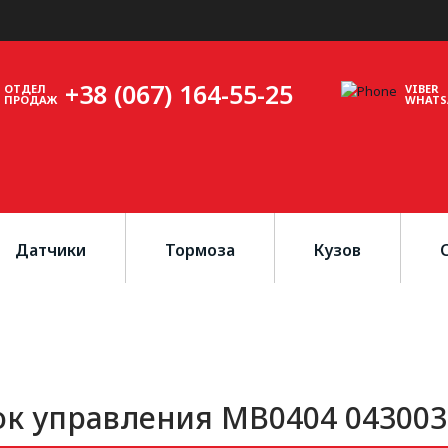
+38 (067) 164-55-25
ОТДЕЛ
VIBER
ПРОДАЖ
WHATS
Датчики
Тормоза
Кузов
ок управления MB0404 043003