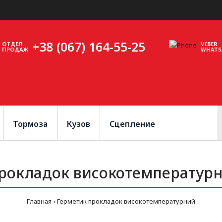
+38 (067) 164-55-25
ОТДЕЛ
VIBER
ПРОДАЖ
WHATS
Тормоза
Кузов
Сцепление
рокладок високотемператур
Главная
Герметик прокладок високотемпературний