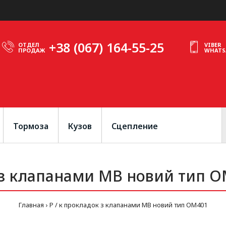
+38 (067) 164-55-25
ОТДЕЛ
VIBER
ПРОДАЖ
WHATS
Тормоза
Кузов
Сцепление
к з клапанами MB новий тип O
Главная
Р / к прокладок з клапанами MB новий тип OM401