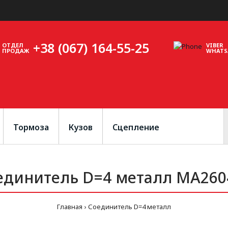
+38 (067) 164-55-25
ОТДЕЛ
VIBER
ПРОДАЖ
WHATS
Тормоза
Кузов
Сцепление
единитель D=4 металл MA260
Главная
Соединитель D=4 металл