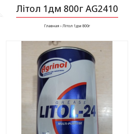
Літол 1дм 800г AG2410
Главная
Літол 1дм 800г