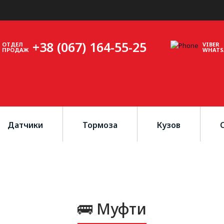
+38 (067) 164-55-25
ОТДЕЛ
VIBER
ПРОДАЖ
WHATS
Датчики
Тормоза
Кузов
🚌 Муфти