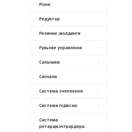
Різне
Редуктор
Резинки ,молдинги
Рульове управління
Сальники
Сигнали
Система зчеплення
Система підвіски
Система
ретарди,інтрардера