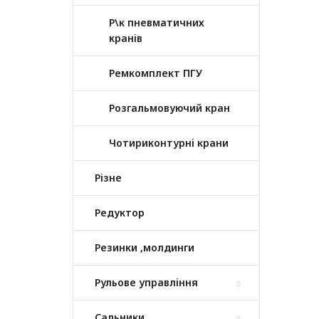
Р\к пневматичних
кранів
Ремкомплект ПГУ
Розгальмовуючий кран
Чотириконтурні крани
Різне
Редуктор
Резинки ,молдинги
Рульове управління
Сальники