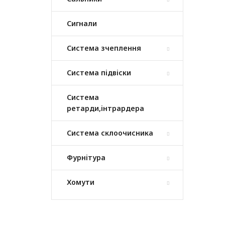
Сигнали
Система зчеплення
Система підвіски
Система
ретарди,інтрардера
Система склоочисника
Фурнітура
Хомути