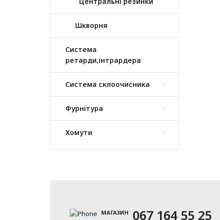
Центральні резинки
Шкворня
Система
ретарди,інтрардера
Система склоочисника
Фурнітура
Хомути
067 164 55 25
МАГАЗИН