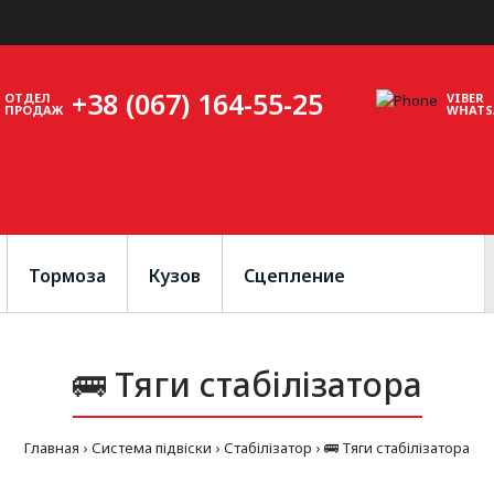
+38 (067) 164-55-25
ОТДЕЛ
VIBER
ПРОДАЖ
WHATS
Тормоза
Кузов
Сцепление
🚌 Тяги стабілізатора
Главная
Система підвіски
Стабілізатор
🚌 Тяги стабілізатора